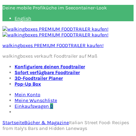
Deine mobile Profiküche im Seecontainer-Look
English
walkingboxes PREMIUM FOODTRAILER kaufen!
walkingboxes verkauft Foodtrailer auf Maß
Konfiguriere deinen Foodtrailer
Sofort verfügbare Foodtrailer
3D-Foodtrailer Planer
Pop-Up Box
Mein Konto
Meine Wunschliste
Einkaufswagen
0
Startseite
Bücher & Magazine
Italian Street Food: Recipes
from Italy’s Bars and Hidden Laneways