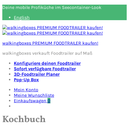
Deine mobile Profiküche im Seecontainer-Look
English
walkingboxes PREMIUM FOODTRAILER kaufen!
walkingboxes verkauft Foodtrailer auf Maß
Konfiguriere deinen Foodtrailer
Sofort verfügbare Foodtrailer
3D-Foodtrailer Planer
Pop-Up Box
Mein Konto
Meine Wunschliste
Einkaufswagen
0
Kochbuch