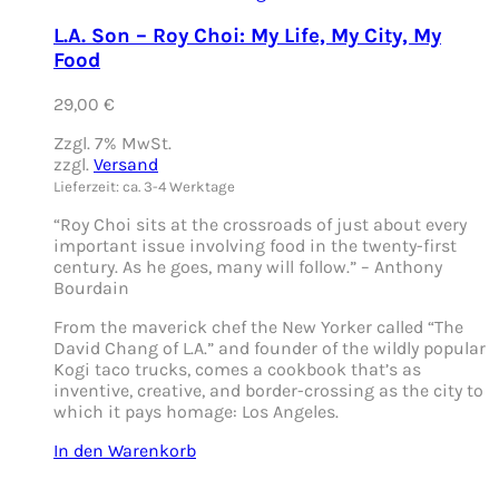
L.A. Son – Roy Choi: My Life, My City, My
Food
29,00
€
Zzgl. 7% MwSt.
zzgl.
Versand
Lieferzeit: ca. 3-4 Werktage
“Roy Choi sits at the crossroads of just about every
important issue involving food in the twenty-first
century. As he goes, many will follow.” – Anthony
Bourdain
From the maverick chef the New Yorker called “The
David Chang of L.A.” and founder of the wildly popular
Kogi taco trucks, comes a cookbook that’s as
inventive, creative, and border-crossing as the city to
which it pays homage: Los Angeles.
In den Warenkorb