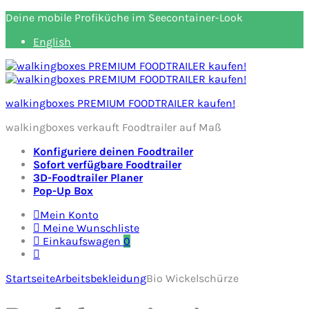
Deine mobile Profiküche im Seecontainer-Look
English
walkingboxes PREMIUM FOODTRAILER kaufen!
walkingboxes verkauft Foodtrailer auf Maß
Konfiguriere deinen Foodtrailer
Sofort verfügbare Foodtrailer
3D-Foodtrailer Planer
Pop-Up Box
Mein Konto
Meine Wunschliste
Einkaufswagen
0
Startseite
Arbeitsbekleidung
Bio Wickelschürze